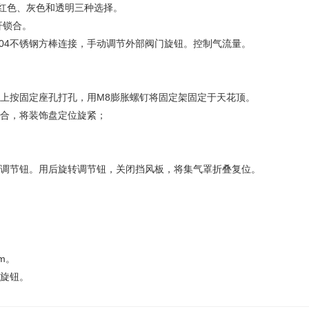
成，红色、灰色和透明三种选择。
杆锁合。
304不锈钢方棒连接，手动调节外部阀门旋钮。控制气流量。
顶上按固定座孔打孔，用M8膨胀螺钉将固定架固定于天花顶。
锁合，将装饰盘定位旋紧；
量调节钮。用后旋转调节钮，关闭挡风板，将集气罩折叠复位。
m。
节旋钮。