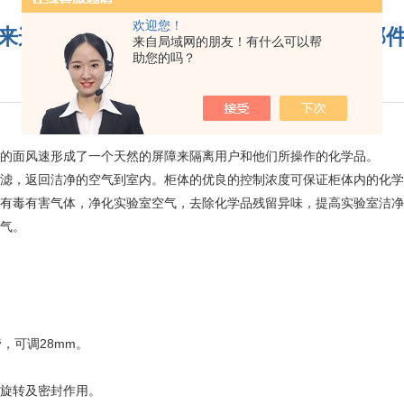
欢迎您！
来这些材料是制作移动式万向抽风罩零部
来自局域网的朋友！有什么可以帮
助您的吗？
更新时间：2018-08-28
阅读：2545
定的面风速形成了一个天然的屏障来隔离用户和他们所操作的化学品。
过滤，返回洁净的空气到室内。柜体的优良的控制浓度可保证柜体内的化
滤有毒有害气体，净化实验室空气，去除化学品残留异味，提高实验室洁
空气。
管，可调28mm。
易旋转及密封作用。