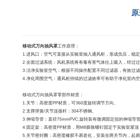
原
移动式万向抽风罩
工作原理：
1.进风口：空气可直接从实验室抽入通风柜，形成负压，稳
2.全面过滤系统：风机系统将有毒有害气体往上吸入，经过
3.洁净实验室空气：根据不同操作配置不同过滤器，有效过
4.净化周围空气：通风柜持续的过滤效率可有助于净化室内
移动式万向抽风罩零部件材质：
1.关节：高密度PP材质，可360度旋转调节方向。
2.支撑弹簧/关节连接杆：304不锈钢。
3.伸缩导管：直径75mmPVC,旋转装有微调固定扭的伸缩导
4.固定架：高密度PP材质，用M8膨胀螺钉固定于实验室屋顶
5.关节密封圈：高密度橡胶不易老化，安装在两关节内，起