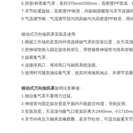
6.拱形/杯形集气罩：直径375mm/200mm，高密度PP质
7.关节松紧旋钮：高密度PP材质，内嵌铜质螺母与关节连接
8.气流调节阀：气流调节扭与挡风板均为高密度PP材质，用
移动式万向抽风罩安装及使用
1.根据工作场所及室内环境选择抽气罩的安装位置，在天花
2.把伸缩管插入固定架排风管孔，用管箍将伸缩管与排风管
3.旋紧集气罩。
4.连接排风口，将排风口与抽风系统连接。
5.使用时可随意抽拉集气罩，使其对准抽风地点，并调节流
移动式万向抽风罩
使用注意事项：
1.推拉集气罩不要用力过猛。
2.伸缩管与固定架在竖直平面内不能超过90度，否则反弹。
3.安装高度，天花顶与吸气口竖直距离大2440mm, 小1710m
4.关节内有压力轴承及橡胶圈，若关节松动，可适当旋紧关