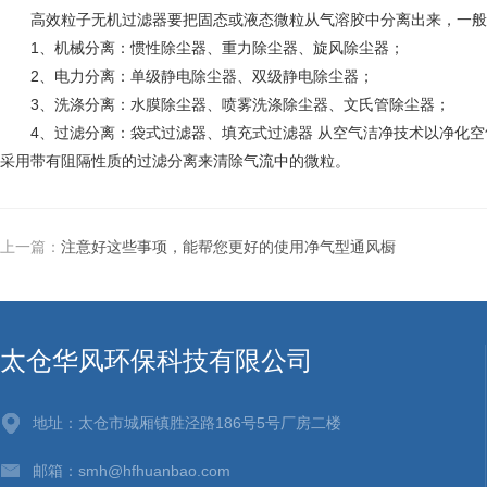
高效粒子无机过滤器要把固态或液态微粒从气溶胶中分离出来，一般
1、机械分离：惯性除尘器、重力除尘器、旋风除尘器；
2、电力分离：单级静电除尘器、双级静电除尘器；
3、洗涤分离：水膜除尘器、喷雾洗涤除尘器、文氏管除尘器；
4、过滤分离：袋式过滤器、填充式过滤器 从空气洁净技术以净化空
采用带有阻隔性质的过滤分离来清除气流中的微粒。
上一篇：
注意好这些事项，能帮您更好的使用净气型通风橱
太仓华风环保科技有限公司
地址：太仓市城厢镇胜泾路186号5号厂房二楼
邮箱：smh@hfhuanbao.com