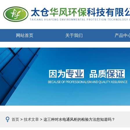
网站首页
关于我们
产品中
首页
>
技术文章
> 这三种对水电通风柜的检验方法您知道吗？