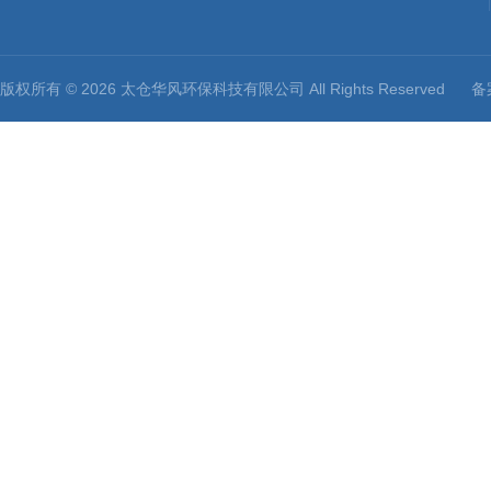
版权所有 © 2026 太仓华风环保科技有限公司 All Rights Reserved
备