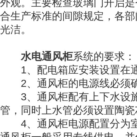
外观。主要检查玻璃门开启是
合生产标准的间隙规定，各部
光洁。
水电通风柜
系统的要求：
1、配电箱应安装设置在通
2、通风柜的电源线必须确
3、通风柜配有上下水设施
管，同时上水管必须设置陶瓷
4、通风柜电源配置分为室内