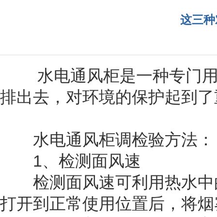
这三种
水电通风柜是一种专门用来
排出去，对环境的保护起到了
水电通风柜调检验方法：
1、检测面风速
检测面风速可利用热水中的
打开到正常使用位置后，将烟