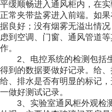
平缓顺畅进入通风柜内，在实
正常夹带盐雾进入前端。如果
据良好；没有烟雾无溢出情况
虑到空调、门窗、通风管道等
作。
2、电控系统的检测包括生
得到的数据要做好记录。给、
给、排水是否有明显的标记，
一做好测试记录。
3、实验室通风柜外观检测