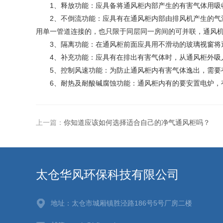
1、释放功能：应具备将通风柜内部产生的有害气体用吸
2、不倒流功能：应具有在通风柜内部由排风机产生的气流
用单一管道连接的，也只限于同层同一房间的可并联，通风
3、隔离功能：在通风柜前面应具用不滑动的玻璃视窗将
4、补充功能：应具有在排出有害气体时，从通风柜外吸
5、控制风速功能：为防止通风柜内有害气体逸出，需要
6、耐热及耐酸碱腐蚀功能：通风柜内有的要安置电炉，有
上一篇：
你知道应该如何选择适合自己的净气通风柜吗？
太仓华风环保科技有限公司
地址：太仓市城厢镇胜泾路186号5号厂房二楼