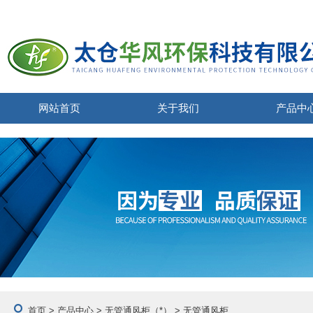
网站首页
关于我们
产品中
首页
>
产品中心
>
无管通风柜（*）
> 无管通风柜