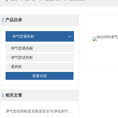
产品目录
-
净气型通风柜
净气型通风橱
净气型试剂柜
通风柜
查看全部
相关文章
净气型试剂柜是实验室安全与净化的守护者