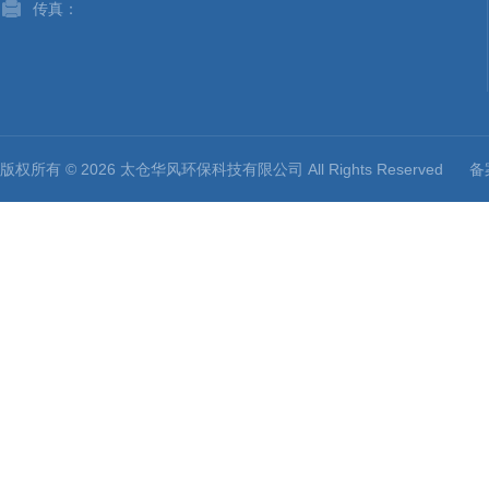
传真：
版权所有 © 2026 太仓华风环保科技有限公司 All Rights Reserved
备