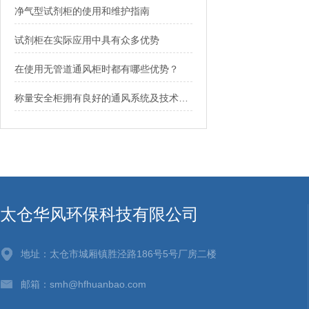
净气型试剂柜的使用和维护指南
试剂柜在实际应用中具有众多优势
在使用无管道通风柜时都有哪些优势？
称量安全柜拥有良好的通风系统及技术优势
太仓华风环保科技有限公司
地址：太仓市城厢镇胜泾路186号5号厂房二楼
邮箱：smh@hfhuanbao.com